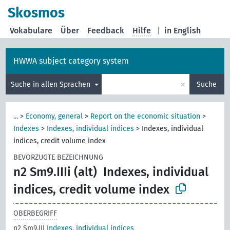
Skosmos
Vokabulare
Über
Feedback
Hilfe
|
in English
HWWA subject category system
×
Suche in allen Sprachen
Suche
...
>
Economy, general
>
Report on the economic situation
>
Indexes
>
Indexes, individual indices
>
Indexes, individual
indices, credit volume index
BEVORZUGTE BEZEICHNUNG
n2 Sm9.IIIi (alt)
Indexes, individual
indices, credit volume index
OBERBEGRIFF
n2 Sm9.III
Indexes, individual indices