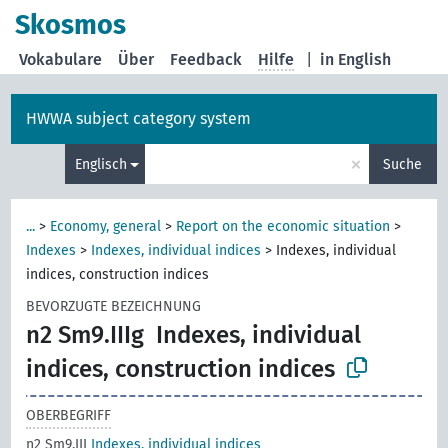
Skosmos
Vokabulare
Über
Feedback
Hilfe
|
in English
HWWA subject category system
×
Englisch
Suche
...
>
Economy, general
>
Report on the economic situation
>
Indexes
>
Indexes, individual indices
>
Indexes, individual
indices, construction indices
BEVORZUGTE BEZEICHNUNG
n2 Sm9.IIIg
Indexes, individual
indices, construction indices
OBERBEGRIFF
n2 Sm9.III
Indexes, individual indices