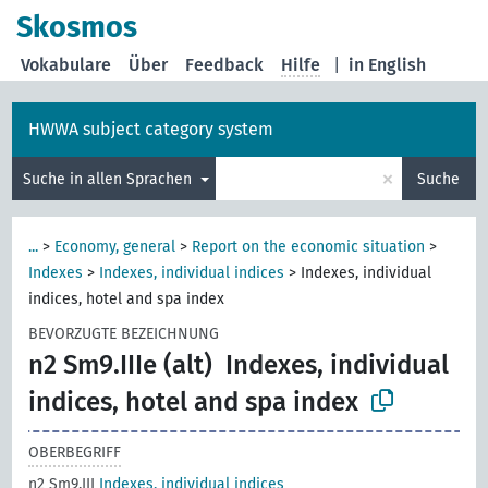
Skosmos
Vokabulare
Über
Feedback
Hilfe
|
in English
HWWA subject category system
×
Suche in allen Sprachen
Suche
...
>
Economy, general
>
Report on the economic situation
>
Indexes
>
Indexes, individual indices
>
Indexes, individual
indices, hotel and spa index
BEVORZUGTE BEZEICHNUNG
n2 Sm9.IIIe (alt)
Indexes, individual
indices, hotel and spa index
OBERBEGRIFF
n2 Sm9.III
Indexes, individual indices