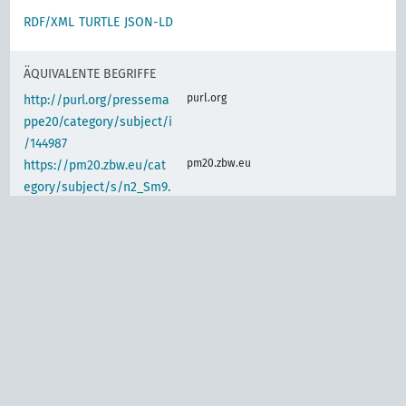
RDF/XML
TURTLE
JSON-LD
ÄQUIVALENTE BEGRIFFE
purl.org
http://purl.org/pressema
ppe20/category/subject/i
/144987
pm20.zbw.eu
https://pm20.zbw.eu/cat
egory/subject/s/n2_Sm9.
IIId
IDENTISCHER BEGRIFF
d-nb.info
gnd:4056995-0
d-nb.info
gnd:4066517-3
d-nb.info
gnd:4114166-0
d-nb.info
gnd:4125507-0
d-nb.info
gnd:4196810-4
d-nb.info
gnd:4249243-9