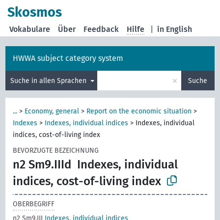
Skosmos
Vokabulare
Über
Feedback
Hilfe
|
in English
HWWA subject category system
×
Suche in allen Sprachen
Suche
...
>
Economy, general
>
Report on the economic situation
>
Indexes
>
Indexes, individual indices
>
Indexes, individual
indices, cost-of-living index
BEVORZUGTE BEZEICHNUNG
n2 Sm9.IIId
Indexes, individual
indices, cost-of-living index
OBERBEGRIFF
n2 Sm9.III
Indexes, individual indices