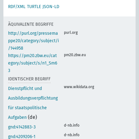
RDF/XML
TURTLE
JSON-LD
ÄQUIVALENTE BEGRIFFE
purl.org
http://purl.org/pressema
ppe20/category/subject/i
/144958
pm20.zbw.eu
https://pm20.zbw.eu/cat
egory/subject/s/n1_Sm6
3
IDENTISCHER BEGRIFF
www.wikidata.org
Dienstpflicht und
Ausbildungsverpflichtung
für staatspolitische
(de)
Aufgaben
d-nb.info
gnd:4142883-3
d-nb.info
gnd:4209206-1