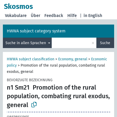
Skosmos
Vokabulare
Über
Feedback
Hilfe
|
in English
HWWA subject category system
×
Suche in allen Sprachen
Suche
HWWA subject classification
>
Economy, general
>
Economic
policy
>
Promotion of the rural population, combating rural
exodus, general
BEVORZUGTE BEZEICHNUNG
n1 Sm21
Promotion of the rural
population, combating rural exodus,
general