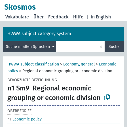
Skosmos
Vokabulare
Über
Feedback
Hilfe
|
in English
HWWA subject category system
×
Suche in allen Sprachen
Suche
HWWA subject classification
>
Economy, general
>
Economic
policy
>
Regional economic grouping or economic division
BEVORZUGTE BEZEICHNUNG
n1 Sm9
Regional economic
grouping or economic division
OBERBEGRIFF
n1
Economic policy