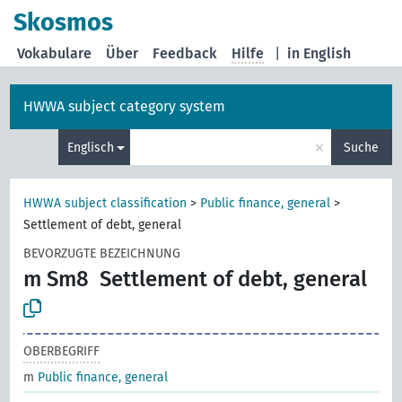
Skosmos
Vokabulare
Über
Feedback
Hilfe
|
in English
HWWA subject category system
×
Englisch
Suche
HWWA subject classification
>
Public finance, general
>
Settlement of debt, general
BEVORZUGTE BEZEICHNUNG
m Sm8
Settlement of debt, general
OBERBEGRIFF
m
Public finance, general