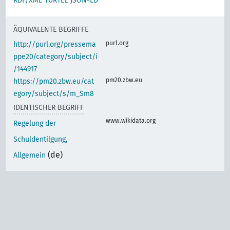
RDF/XML
TURTLE
JSON-LD
ÄQUIVALENTE BEGRIFFE
purl.org
http://purl.org/pressema
ppe20/category/subject/i
/144917
pm20.zbw.eu
https://pm20.zbw.eu/cat
egory/subject/s/m_Sm8
IDENTISCHER BEGRIFF
www.wikidata.org
Regelung der
Schuldentilgung,
(de)
Allgemein