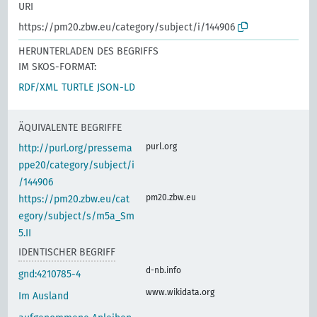
URI
https://pm20.zbw.eu/category/subject/i/144906
HERUNTERLADEN DES BEGRIFFS
IM SKOS-FORMAT:
RDF/XML
TURTLE
JSON-LD
ÄQUIVALENTE BEGRIFFE
purl.org
http://purl.org/pressema
ppe20/category/subject/i
/144906
pm20.zbw.eu
https://pm20.zbw.eu/cat
egory/subject/s/m5a_Sm
5.II
IDENTISCHER BEGRIFF
d-nb.info
gnd:4210785-4
www.wikidata.org
Im Ausland