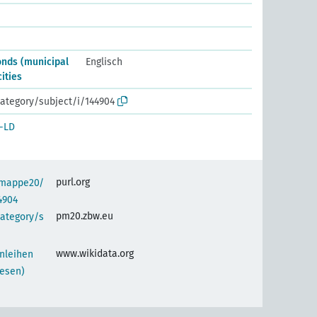
onds (municipal
Englisch
cities
ategory/subject/i/144904
-LD
purl.org
semappe20/
4904
pm20.zbw.eu
category/s
www.wikidata.org
Anleihen
esen)