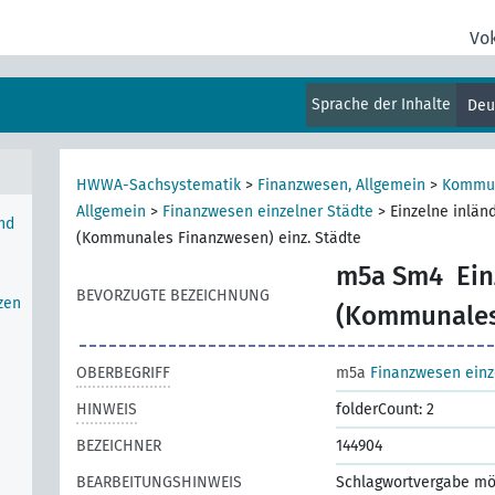
Vo
Sprache der Inhalte
Deu
eich
t und
HWWA-Sachsystematik
>
Finanzwesen, Allgemein
>
Kommun
Allgemein
>
Finanzwesen einzelner Städte
>
Einzelne inlän
nd
(Kommunales Finanzwesen) einz. Städte
m5a Sm4
Ein
BEVORZUGTE BEZEICHNUNG
zen
(Kommunales 
OBERBEGRIFF
m5a
Finanzwesen einz
HINWEIS
folderCount: 2
BEZEICHNER
144904
BEARBEITUNGSHINWEIS
Schlagwortvergabe mö