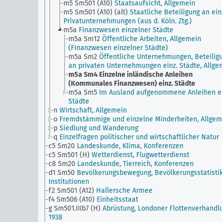
m5 Sm501 (A10)
Staatsaufsicht, Allgemein
m5 Sm501 (A10) (alt)
Staatliche Beteiligung an ein
Privatunternehmungen (aus d. Köln. Ztg.)
m5a
Finanzwesen einzelner Städte
m5a Sm12
Öffentliche Arbeiten, Allgemein
(Finanzwesen einzelner Städte)
m5a Sm2
Öffentliche Unternehmungen, Beteilig
an privaten Unternehmungen einz. Städte, Allge
m5a Sm4
Einzelne inländische Anleihen
(Kommunales Finanzwesen) einz. Städte
m5a Sm5
Im Ausland aufgenommene Anleihen ei
Städte
n
Wirtschaft, Allgemein
o
Fremdstämmige und einzelne Minderheiten, Allgem
p
Siedlung und Wanderung
q
Einzelfragen politischer und wirtschaftlicher Natur
c5 Sm20
Landeskunde, Klima, Konferenzen
c5 Sm501 (H)
Wetterdienst, Flugwetterdienst
c8 Sm20
Landeskunde, Tierreich, Konferenzen
d1 Sm50
Bevölkerungsbewegung, Bevölkerungsstatistik
Institutionen
f2 Sm501 (A12)
Hallersche Armee
f4 Sm506 (A10)
Einheitsstaat
g Sm501.IIIb7 (H)
Abrüstung, Londoner Flottenverhandl
1938