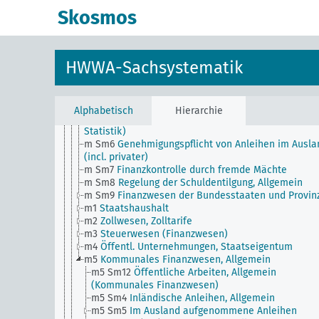
m Sm40
Finanzwesen, Ausbildung
Skosmos
m Sm5
Gebührenwesen
m Sm50
Finanzwesen, Institutionen
m Sm501 (A10)
Reichsabgabenordnung
m Sm501 (A35)
Finanzausgleich mit dem Vatikan
HWWA-Sachsystematik
m Sm502 (A10) (alt)
Finanzausgleich
(Landessteuergesetz)
m Sm503 (A10)
Reichsentlastungsgesetz
m Sm504 (A10)
Abgeltung von Forderungen an das R
Alphabetisch
Hierarchie
m Sm505 (A10)
Reichsfinanzstatistik (aus Wirtschaf
Statistik)
m Sm6
Genehmigungspflicht von Anleihen im Ausla
(incl. privater)
m Sm7
Finanzkontrolle durch fremde Mächte
m Sm8
Regelung der Schuldentilgung, Allgemein
m Sm9
Finanzwesen der Bundesstaaten und Provin
m1
Staatshaushalt
m2
Zollwesen, Zolltarife
m3
Steuerwesen (Finanzwesen)
m4
Öffentl. Unternehmungen, Staatseigentum
m5
Kommunales Finanzwesen, Allgemein
m5 Sm12
Öffentliche Arbeiten, Allgemein
(Kommunales Finanzwesen)
m5 Sm4
Inländische Anleihen, Allgemein
m5 Sm5
Im Ausland aufgenommene Anleihen