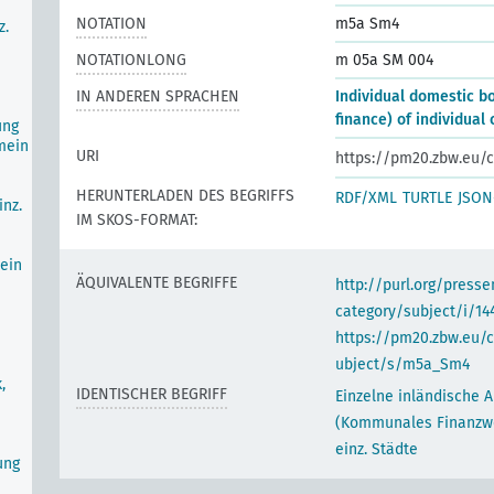
NOTATION
m5a Sm4
z.
NOTATIONLONG
m 05a SM 004
IN ANDEREN SPRACHEN
Individual domestic b
finance) of individual 
ung
mein
URI
https://pm20.zbw.eu/c
HERUNTERLADEN DES BEGRIFFS
RDF/XML
TURTLE
JSON
nz.
IM SKOS-FORMAT:
ein
ÄQUIVALENTE BEGRIFFE
http://purl.org/pres
category/subject/i/14
https://pm20.zbw.eu/
ubject/s/m5a_Sm4
,
IDENTISCHER BEGRIFF
Einzelne inländische 
(Kommunales Finanzw
einz. Städte
ung