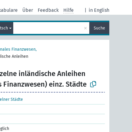
kabulare
Über
Feedback
Hilfe
|
in English
×
tsch
Suche
ales Finanzwesen,
dische Anleihen
zelne inländische Anleihen
Finanzwesen) einz. Städte
elner Städte
glich