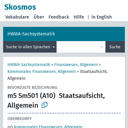
Skosmos
Vokabulare
Über
Feedback
Hilfe
|
in English
HWWA-Sachsystematik
×
Suche in allen Sprachen
Suche
HWWA-Sachsystematik
>
Finanzwesen, Allgemein
>
Kommunales Finanzwesen, Allgemein
>
Staatsaufsicht,
Allgemein
BEVORZUGTE BEZEICHNUNG
m5 Sm501 (A10)
Staatsaufsicht,
Allgemein
OBERBEGRIFF
m5
Kommunales Finanzwesen, Allgemein