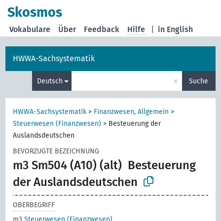
Skosmos
Vokabulare
Über
Feedback
Hilfe
|
in English
HWWA-Sachsystematik
×
Deutsch
Suche
HWWA-Sachsystematik
>
Finanzwesen, Allgemein
>
Steuerwesen (Finanzwesen)
>
Besteuerung der
Auslandsdeutschen
BEVORZUGTE BEZEICHNUNG
m3 Sm504 (A10) (alt)
Besteuerung
der Auslandsdeutschen
OBERBEGRIFF
m3
Steuerwesen (Finanzwesen)