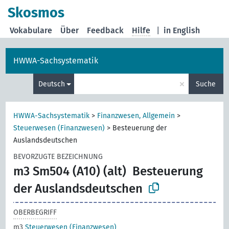
Skosmos
Vokabulare
Über
Feedback
Hilfe
|
in English
HWWA-Sachsystematik
×
Deutsch
Suche
HWWA-Sachsystematik
>
Finanzwesen, Allgemein
>
Steuerwesen (Finanzwesen)
>
Besteuerung der
Auslandsdeutschen
BEVORZUGTE BEZEICHNUNG
m3 Sm504 (A10) (alt)
Besteuerung
der Auslandsdeutschen
OBERBEGRIFF
m3
Steuerwesen (Finanzwesen)