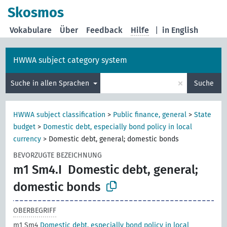
Skosmos
Vokabulare
Über
Feedback
Hilfe
|
in English
HWWA subject category system
×
Suche in allen Sprachen
Suche
HWWA subject classification
>
Public finance, general
>
State
budget
>
Domestic debt, especially bond policy in local
currency
>
Domestic debt, general; domestic bonds
BEVORZUGTE BEZEICHNUNG
m1 Sm4.I
Domestic debt, general;
domestic bonds
OBERBEGRIFF
m1 Sm4
Domestic debt, especially bond policy in local