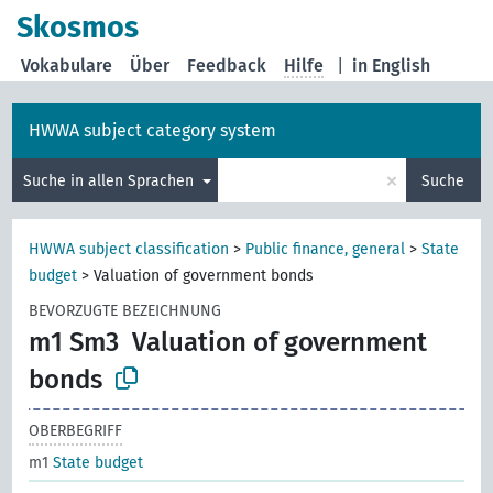
Skosmos
Vokabulare
Über
Feedback
Hilfe
|
in English
HWWA subject category system
×
Suche in allen Sprachen
Suche
HWWA subject classification
>
Public finance, general
>
State
budget
>
Valuation of government bonds
BEVORZUGTE BEZEICHNUNG
m1 Sm3
Valuation of government
bonds
OBERBEGRIFF
m1
State budget