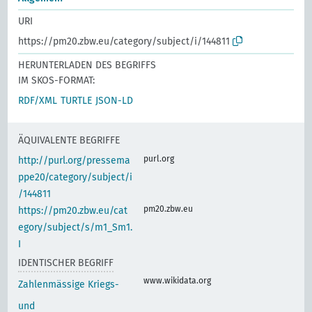
URI
https://pm20.zbw.eu/category/subject/i/144811
HERUNTERLADEN DES BEGRIFFS
IM SKOS-FORMAT:
RDF/XML
TURTLE
JSON-LD
ÄQUIVALENTE BEGRIFFE
purl.org
http://purl.org/pressema
ppe20/category/subject/i
/144811
pm20.zbw.eu
https://pm20.zbw.eu/cat
egory/subject/s/m1_Sm1.
I
IDENTISCHER BEGRIFF
www.wikidata.org
Zahlenmässige Kriegs-
und