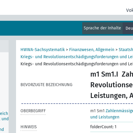
Vo
er
Sprache der Inhalte
Deu
HWWA-Sachsystematik
>
Finanzwesen, Allgemein
>
Staats
Kriegs- und Revolutionsentschädigungsforderungen und Le
Kriegs- und Revolutionsentschädigungsforderungen und Le
m1 Sm1.I
Zah
Revolutions
BEVORZUGTE BEZEICHNUNG
Leistungen, 
OBERBEGRIFF
m1 Sm1
Zahlenmässige
eich
und Leistungen
t und
HINWEIS
folderCount: 1
nd