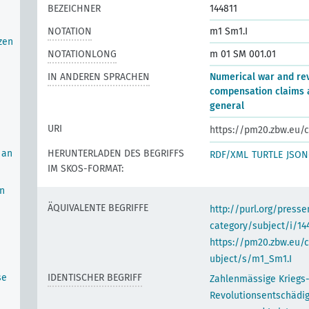
BEZEICHNER
144811
NOTATION
m1 Sm1.I
zen
NOTATIONLONG
m 01 SM 001.01
IN ANDEREN SPRACHEN
Numerical war and rev
compensation claims a
general
URI
https://pm20.zbw.eu/c
 an
HERUNTERLADEN DES BEGRIFFS
RDF/XML
TURTLE
JSON
IM SKOS-FORMAT:
an
ÄQUIVALENTE BEGRIFFE
http://purl.org/pres
category/subject/i/14
https://pm20.zbw.eu/
ubject/s/m1_Sm1.I
se
IDENTISCHER BEGRIFF
Zahlenmässige Kriegs
Revolutionsentschädi