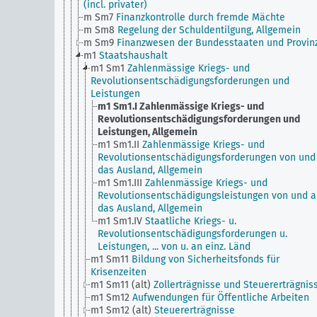
(incl. privater)
m Sm7
Finanzkontrolle durch fremde Mächte
m Sm8
Regelung der Schuldentilgung, Allgemein
m Sm9
Finanzwesen der Bundesstaaten und Provin
m1
Staatshaushalt
m1 Sm1
Zahlenmässige Kriegs- und
Revolutionsentschädigungsforderungen und
Leistungen
m1 Sm1.I
Zahlenmässige Kriegs- und
Revolutionsentschädigungsforderungen und
Leistungen, Allgemein
m1 Sm1.II
Zahlenmässige Kriegs- und
Revolutionsentschädigungsforderungen von und
das Ausland, Allgemein
m1 Sm1.III
Zahlenmässige Kriegs- und
Revolutionsentschädigungsleistungen von und 
das Ausland, Allgemein
m1 Sm1.IV
Staatliche Kriegs- u.
Revolutionsentschädigungsforderungen u.
Leistungen, ... von u. an einz. Länd
m1 Sm11
Bildung von Sicherheitsfonds für
Krisenzeiten
m1 Sm11 (alt)
Zollerträgnisse und Steuererträgnis
m1 Sm12
Aufwendungen für Öffentliche Arbeiten
m1 Sm12 (alt)
Steuererträgnisse