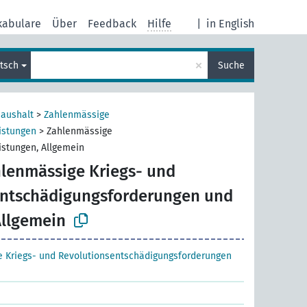
kabulare
Über
Feedback
Hilfe
|
in English
×
tsch
Suche
haushalt
>
Zahlenmässige
istungen
>
Zahlenmässige
istungen, Allgemein
lenmässige Kriegs- und
entschädigungsforderungen und
Allgemein
 Kriegs- und Revolutionsentschädigungsforderungen