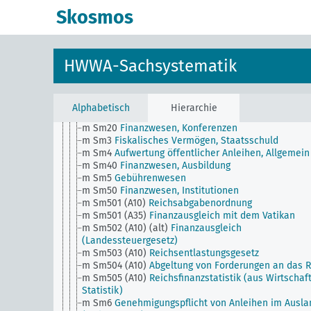
k
Wissenschaft und Bildungswesen, Allgemein
Skosmos
l
Militärwesen, Allgemein
m
Finanzwesen, Allgemein
m Sm1 (alt)
Submissionswesen (alt)
m Sm1 (obsolet)
Privatwirtschaftliche Betätigung d
HWWA-Sachsystematik
Öffentlichen Hand (obsolet)
m Sm11
Staatslotterie, Allgemein
m Sm12
Submissionswesen
m Sm2
Privatwirtschaftliche Betätigung der
Alphabetisch
Hierarchie
Öffentlichen Hand
m Sm20
Finanzwesen, Konferenzen
m Sm3
Fiskalisches Vermögen, Staatsschuld
m Sm4
Aufwertung öffentlicher Anleihen, Allgemein
m Sm40
Finanzwesen, Ausbildung
m Sm5
Gebührenwesen
m Sm50
Finanzwesen, Institutionen
m Sm501 (A10)
Reichsabgabenordnung
m Sm501 (A35)
Finanzausgleich mit dem Vatikan
m Sm502 (A10) (alt)
Finanzausgleich
(Landessteuergesetz)
m Sm503 (A10)
Reichsentlastungsgesetz
m Sm504 (A10)
Abgeltung von Forderungen an das R
m Sm505 (A10)
Reichsfinanzstatistik (aus Wirtschaf
Statistik)
m Sm6
Genehmigungspflicht von Anleihen im Ausla