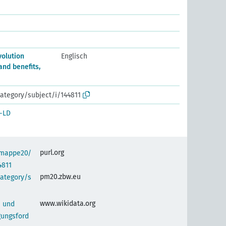
olution
Englisch
nd benefits,
ategory/subject/i/144811
-LD
purl.org
semappe20/
4811
pm20.zbw.eu
category/s
www.wikidata.org
- und
gungsford