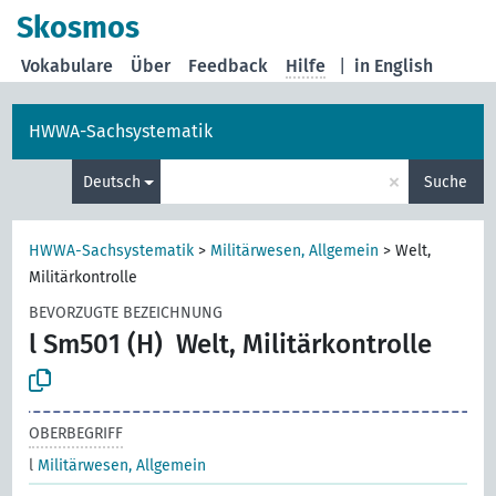
Skosmos
Vokabulare
Über
Feedback
Hilfe
|
in English
HWWA-Sachsystematik
×
Deutsch
Suche
HWWA-Sachsystematik
>
Militärwesen, Allgemein
>
Welt,
Militärkontrolle
BEVORZUGTE BEZEICHNUNG
l Sm501 (H)
Welt, Militärkontrolle
OBERBEGRIFF
l
Militärwesen, Allgemein