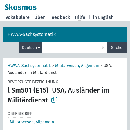
Skosmos
Vokabulare
Über
Feedback
Hilfe
|
in English
HWWA-Sachsystematik
×
Deutsch
Suche
HWWA-Sachsystematik
>
Militärwesen, Allgemein
>
USA,
Ausländer im Militärdienst
BEVORZUGTE BEZEICHNUNG
l Sm501 (E15)
USA, Ausländer im
Militärdienst
OBERBEGRIFF
l
Militärwesen, Allgemein