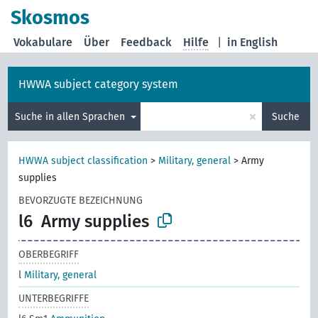
Skosmos
Vokabulare
Über
Feedback
Hilfe
|
in English
HWWA subject category system
×
Suche in allen Sprachen
Suche
HWWA subject classification
>
Military, general
>
Army
supplies
BEVORZUGTE BEZEICHNUNG
l6
Army supplies
OBERBEGRIFF
l
Military, general
UNTERBEGRIFFE