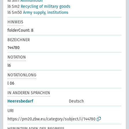
l6 Sm1
Ammunition
l6 Sm2
Recycling of military goods
l6 Sm50
Army supply, institutions
HINWEIS
folderCount: 8
BEZEICHNER
144780
NOTATION
l6
NOTATIONLONG
l 06
IN ANDEREN SPRACHEN
Heeresbedarf
Deutsch
URI
https://pm20.zbw.eu/category/subject/i/144780
HERUNTERLADEN DES BEGRIFFS