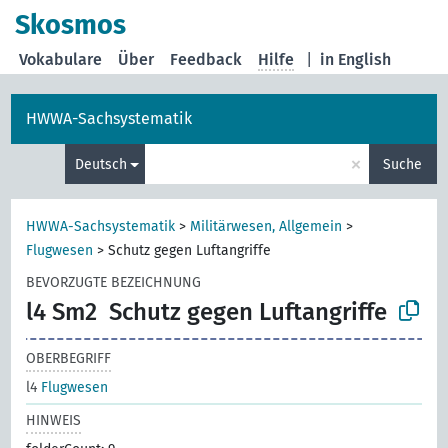
Skosmos
Vokabulare
Über
Feedback
Hilfe
|
in English
HWWA-Sachsystematik
×
Deutsch
Suche
HWWA-Sachsystematik
>
Militärwesen, Allgemein
>
Flugwesen
>
Schutz gegen Luftangriffe
BEVORZUGTE BEZEICHNUNG
l4 Sm2
Schutz gegen Luftangriffe
OBERBEGRIFF
l4
Flugwesen
HINWEIS