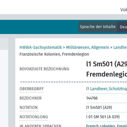
Vo
Sprache der Inhalte
Deu
ten
HWWA-Sachsystematik
>
Militärwesen, Allgemein
>
Landhe
Französische Kolonien, Fremdenlegion
l1 Sm501 (A29
BEVORZUGTE BEZEICHNUNG
Fremdenlegi
OBERBEGRIFF
l1
Landheer, Schutztr
BEZEICHNER
144766
NOTATION
l1 Sm501 (A29)
NOTATIONLONG
l 01 SM 501 (A 029)
IN ANDEREN SPRACHEN
French colonies, Fore