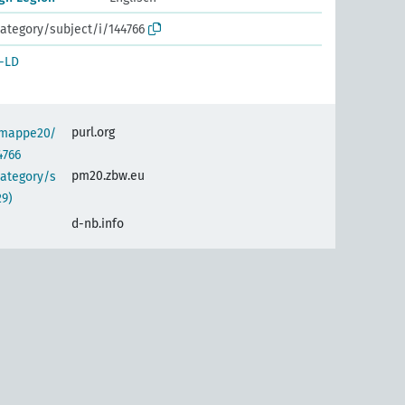
ategory/subject/i/144766
-LD
purl.org
semappe20/
4766
pm20.zbw.eu
category/s
29)
d-nb.info