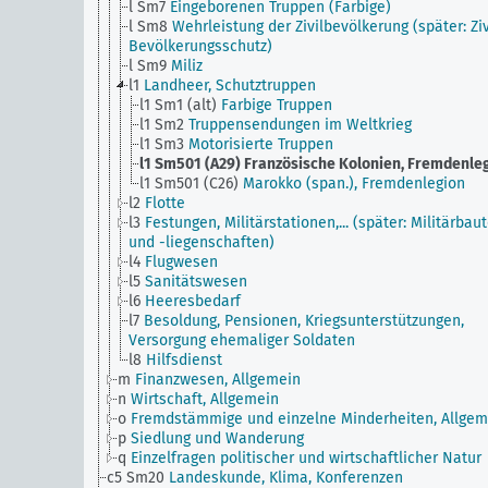
l Sm7
Eingeborenen Truppen (Farbige)
l Sm8
Wehrleistung der Zivilbevölkerung (später: Ziv
Bevölkerungsschutz)
l Sm9
Miliz
l1
Landheer, Schutztruppen
l1 Sm1 (alt)
Farbige Truppen
l1 Sm2
Truppensendungen im Weltkrieg
l1 Sm3
Motorisierte Truppen
l1 Sm501 (A29)
Französische Kolonien, Fremdenle
l1 Sm501 (C26)
Marokko (span.), Fremdenlegion
l2
Flotte
l3
Festungen, Militärstationen,... (später: Militärbau
und -liegenschaften)
l4
Flugwesen
l5
Sanitätswesen
l6
Heeresbedarf
l7
Besoldung, Pensionen, Kriegsunterstützungen,
Versorgung ehemaliger Soldaten
l8
Hilfsdienst
m
Finanzwesen, Allgemein
n
Wirtschaft, Allgemein
o
Fremdstämmige und einzelne Minderheiten, Allgem
p
Siedlung und Wanderung
q
Einzelfragen politischer und wirtschaftlicher Natur
c5 Sm20
Landeskunde, Klima, Konferenzen