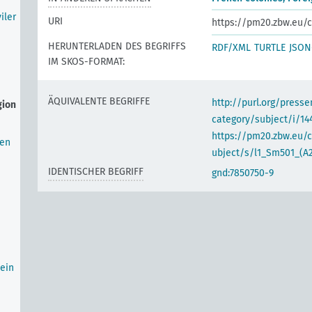
iler
URI
https://pm20.zbw.eu/c
HERUNTERLADEN DES BEGRIFFS
RDF/XML
TURTLE
JSON
IM SKOS-FORMAT:
ÄQUIVALENTE BEGRIFFE
http://purl.org/pres
gion
category/subject/i/14
https://pm20.zbw.eu/
ten
ubject/s/l1_Sm501_(A
IDENTISCHER BEGRIFF
gnd:7850750-9
ein