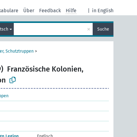
kabulare
Über
Feedback
Hilfe
|
in English
×
tsch
Suche
er, Schutztruppen
>
)
Französische Kolonien,
on
uppen
ign Legion
Englisch