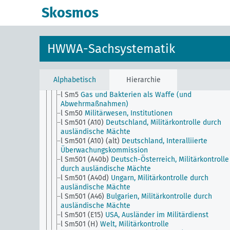
l
Militärwesen, Allgemein
Skosmos
l Sm1
Wehrpflicht
l Sm11
Militärstrafrecht, Militärgerichtsbarkeit
l Sm12
Kriegsrecht, Allgemein
l Sm13
Frauen im Wehrdienst
HWWA-Sachsystematik
l Sm14
Evakuierung der Zivilbevölkerung
l Sm2
Mannschaftsverluste im Weltkriege, Grabstät
l Sm3 (alt)
Abrüstung, Entwaffnung
l Sm4
Elektrizität als Waffe
Alphabetisch
Hierarchie
l Sm40
Militärwesen, Ausbildung
l Sm5
Gas und Bakterien als Waffe (und
Abwehrmaßnahmen)
l Sm50
Militärwesen, Institutionen
l Sm501 (A10)
Deutschland, Militärkontrolle durch
ausländische Mächte
l Sm501 (A10) (alt)
Deutschland, Interalliierte
Überwachungskommission
l Sm501 (A40b)
Deutsch-Österreich, Militärkontrolle
durch ausländische Mächte
l Sm501 (A40d)
Ungarn, Militärkontrolle durch
ausländische Mächte
l Sm501 (A46)
Bulgarien, Militärkontrolle durch
ausländische Mächte
l Sm501 (E15)
USA, Ausländer im Militärdienst
l Sm501 (H)
Welt, Militärkontrolle