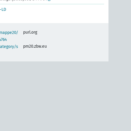
-LD
purl.org
semappe20/
4764
pm20.zbw.eu
category/s