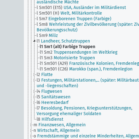
ausländische Mächte
l Sm501 (E15)
USA, Ausländer im Militärdienst
l Sm501 (H)
Welt, Militärkontrolle
l Sm7
Eingeborenen Truppen (Farbige)
l Sm8
Wehrleistung der Zivilbevölkerung (später: Ziv
Bevölkerungsschutz)
l Sm9
Miliz
l1
Landheer, Schutztruppen
l1 Sm1 (alt)
Farbige Truppen
l1 Sm2
Truppensendungen im Weltkrieg
l1 Sm3
Motorisierte Truppen
l1 Sm501 (A29)
Französische Kolonien, Fremdenleg
l1 Sm501 (C26)
Marokko (span.), Fremdenlegion
l2
Flotte
l3
Festungen, Militärstationen,... (später: Militärbau
und -liegenschaften)
l4
Flugwesen
l5
Sanitätswesen
l6
Heeresbedarf
l7
Besoldung, Pensionen, Kriegsunterstützungen,
Versorgung ehemaliger Soldaten
l8
Hilfsdienst
m
Finanzwesen, Allgemein
n
Wirtschaft, Allgemein
o
Fremdstämmige und einzelne Minderheiten, Allgem