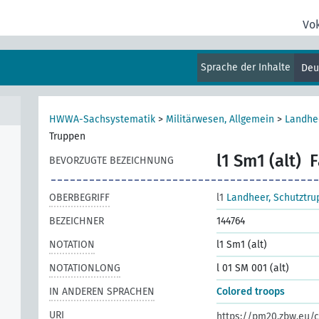
Vo
Sprache der Inhalte
Deu
ten
HWWA-Sachsystematik
>
Militärwesen, Allgemein
>
Landhe
Truppen
l1 Sm1 (alt)
F
BEVORZUGTE BEZEICHNUNG
OBERBEGRIFF
l1
Landheer, Schutztr
BEZEICHNER
144764
NOTATION
l1 Sm1 (alt)
NOTATIONLONG
l 01 SM 001 (alt)
IN ANDEREN SPRACHEN
Colored troops
URI
https://pm20.zbw.eu/c