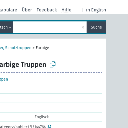
kabulare
Über
Feedback
Hilfe
|
in English
×
tsch
Suche
er, Schutztruppen
>
Farbige
arbige Truppen
uppen
Englisch
ategory/subject/i/144764