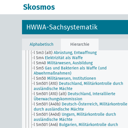
h
Verwaltung, Allgemein
Skosmos
i
Rechtspflege, Allgemein
k
Wissenschaft und Bildungswesen, Allgemein
l
Militärwesen, Allgemein
l Sm1
Wehrpflicht
HWWA-Sachsystematik
l Sm11
Militärstrafrecht, Militärgerichtsbarkeit
l Sm12
Kriegsrecht, Allgemein
l Sm13
Frauen im Wehrdienst
l Sm14
Evakuierung der Zivilbevölkerung
Alphabetisch
Hierarchie
l Sm2
Mannschaftsverluste im Weltkriege, Grabstät
l Sm3 (alt)
Abrüstung, Entwaffnung
l Sm4
Elektrizität als Waffe
l Sm40
Militärwesen, Ausbildung
l Sm5
Gas und Bakterien als Waffe (und
Abwehrmaßnahmen)
l Sm50
Militärwesen, Institutionen
l Sm501 (A10)
Deutschland, Militärkontrolle durch
ausländische Mächte
l Sm501 (A10) (alt)
Deutschland, Interalliierte
Überwachungskommission
l Sm501 (A40b)
Deutsch-Österreich, Militärkontrolle
durch ausländische Mächte
l Sm501 (A40d)
Ungarn, Militärkontrolle durch
ausländische Mächte
l Sm501 (A46)
Bulgarien, Militärkontrolle durch