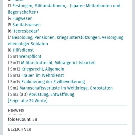
l3
Festungen, Militärstationen,... (später: Militärbauten und -
liegenschaften)
l4
Flugwesen
l5
Sanitätswesen
l6
Heeresbedarf
l7
Besoldung, Pensionen, Kriegsunterstützungen, Versorgung
ehemaliger Soldaten
l8
Hilfsdienst
l Sm1
Wehrpflicht
l Sm11
Militärstrafrecht, Militärgerichtsbarkeit
l Sm12
Kriegsrecht, Allgemein
l Sm13
Frauen im Wehrdienst
l Sm14
Evakuierung der Zivilbevölkerung
l Sm2
Mannschaftsverluste im Weltkriege, Grabstätten
l Sm3 (alt)
Abrüstung, Entwaffnung
[Zeige alle 29 Werte]
HINWEIS
folderCount: 38
BEZEICHNER