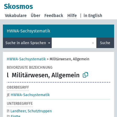
Skosmos
Vokabulare
Über
Feedback
Hilfe
|
in English
HWWA-Sachsystematik
×
Suche in allen Sprachen
Suche
HWWA-Sachsystematik
>
Militärwesen, Allgemein
BEVORZUGTE BEZEICHNUNG
l
Militärwesen, Allgemein
OBERBEGRIFF
JE
HWWA-Sachsystematik
UNTERBEGRIFFE
l1
Landheer, Schutztruppen
l2
Flotte