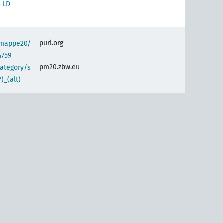
-LD
purl.org
semappe20/
4759
pm20.zbw.eu
category/s
)_(alt)