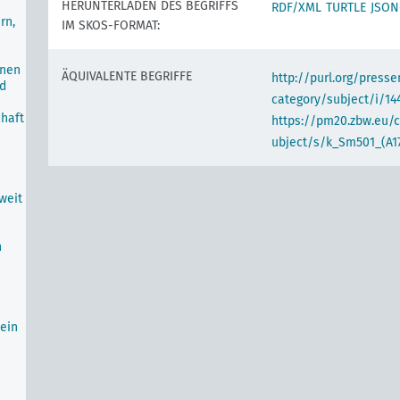
HERUNTERLADEN DES BEGRIFFS
RDF/XML
TURTLE
JSON
rn,
IM SKOS-FORMAT:
onen
ÄQUIVALENTE BEGRIFFE
http://purl.org/pres
nd
category/subject/i/14
haft
https://pm20.zbw.eu/
ubject/s/k_Sm501_(A17
weit
n
ein