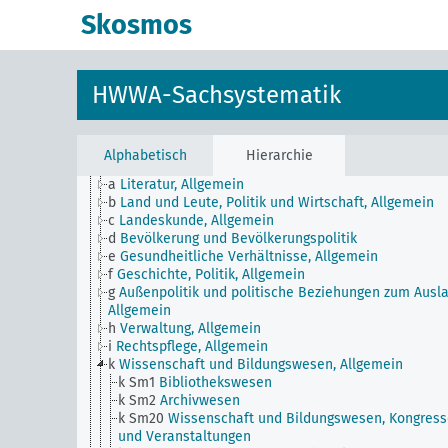
Skosmos
HWWA-Sachsystematik
Alphabetisch
Hierarchie
JE
HWWA-Sachsystematik
a
Literatur, Allgemein
b
Land und Leute, Politik und Wirtschaft, Allgemein
c
Landeskunde, Allgemein
d
Bevölkerung und Bevölkerungspolitik
e
Gesundheitliche Verhältnisse, Allgemein
f
Geschichte, Politik, Allgemein
g
Außenpolitik und politische Beziehungen zum Ausla
Allgemein
h
Verwaltung, Allgemein
i
Rechtspflege, Allgemein
k
Wissenschaft und Bildungswesen, Allgemein
k Sm1
Bibliothekswesen
k Sm2
Archivwesen
k Sm20
Wissenschaft und Bildungswesen, Kongress
und Veranstaltungen