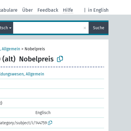
kabulare
Über
Feedback
Hilfe
|
in English
×
tsch
Suche
 Allgemein
>
Nobelpreis
 (alt)
Nobelpreis
ldungswesen, Allgemein
t)
Englisch
ategory/subject/i/144759