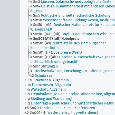
k Sm3
Museen, botanische und zoologische Gärten
k Sm4
Geistige Zusammenarbeit mit anderen Lände
Allgemein
k Sm5
Politische und weltanschauliche Schulung
k Sm50
Wissenschaft und Bildungswesen, Instituti
k Sm501 (A10)
Deutscher Nationalpreis für Kunst u
Wissenschaft
k Sm501 (A10) (alt)
Boykott der deutschen Wissensc
k Sm501 (A17) (alt)
Nobelpreis
k Sm501 (A9)
Zentralstelle des Hamburgischen
Kolonialinstitutes
k Sm501 (H)
Nobelpreise (Welt)
k Sm501 (H) (alt)
Einzelne Wissenschaftszweige (so
nicht sachlich untergebracht)
k Sm7
Stiftungen
k1
Hochschulwesen, Forschungsanstalten Allgemei
k2
Schulwesen
l
Militärwesen, Allgemein
m
Finanzwesen, Allgemein
n
Wirtschaft, Allgemein
o
Fremdstämmige und einzelne Minderheiten, Allgem
p
Siedlung und Wanderung
q
Einzelfragen politischer und wirtschaftlicher Natur
c5 Sm20
Landeskunde, Klima, Konferenzen
c5 Sm501 (H)
Wetterdienst, Flugwetterdienst