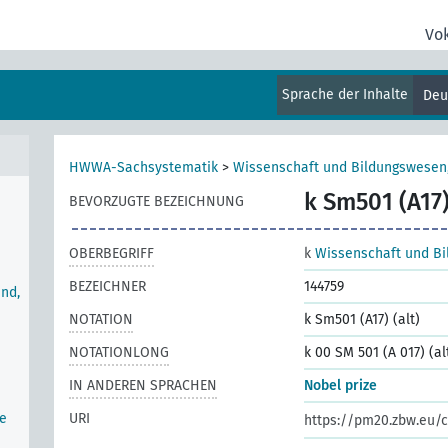
Vo
Sprache der Inhalte
Deu
HWWA-Sachsystematik
>
Wissenschaft und Bildungswesen,
k Sm501 (A17)
BEVORZUGTE BEZEICHNUNG
OBERBEGRIFF
k
Wissenschaft und Bi
BEZEICHNER
144759
nd,
NOTATION
k Sm501 (A17) (alt)
NOTATIONLONG
k 00 SM 501 (A 017) (al
IN ANDEREN SPRACHEN
Nobel prize
e
URI
https://pm20.zbw.eu/c