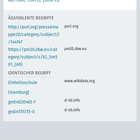
RDF/XML
TURTLE
JSON-LD
ÄQUIVALENTE BEGRIFFE
purl.org
http://purl.org/pressema
ppe20/category/subject/i
/144747
pm20.zbw.eu
https://pm20.zbw.eu/cat
egory/subject/s/k2_Sm5
01_(A9)
IDENTISCHER BEGRIFF
www.wikidata.org
Einheitsschule
(Hamburg)
d-nb.info
gnd:4020463-7
d-nb.info
gnd:4151315-0