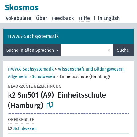
Skosmos
Vokabulare
Über
Feedback
Hilfe
|
in English
HWWA-Sachsystematik
×
Suche in allen Sprachen
Suche
HWWA-Sachsystematik
>
Wissenschaft und Bildungswesen,
Allgemein
>
Schulwesen
>
Einheitsschule (Hamburg)
BEVORZUGTE BEZEICHNUNG
k2 Sm501 (A9)
Einheitsschule
(Hamburg)
OBERBEGRIFF
k2
Schulwesen