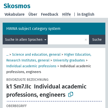
Skosmos
Vokabulare
Über
Feedback
Hilfe
|
in English
HWWA subject category system
×
Suche in allen Sprachen
Suche
...
>
Science and education, general
>
Higher Education,
Research Institutes, general
>
University graduates
>
Individual academic professions
>
Individual academic
professions, engineers
BEVORZUGTE BEZEICHNUNG
k1 Sm7.IIc
Individual academic
professions, engineers
OBERBEGRIFF