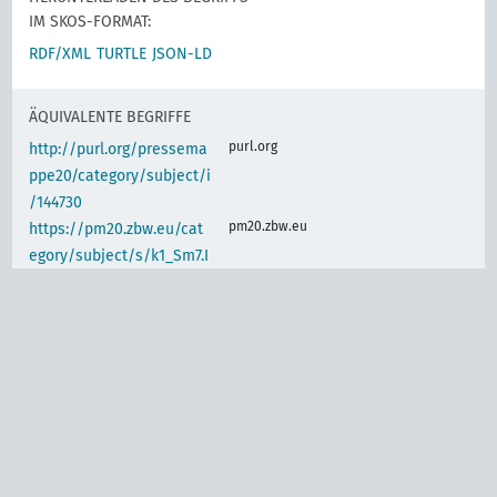
IM SKOS-FORMAT:
RDF/XML
TURTLE
JSON-LD
ÄQUIVALENTE BEGRIFFE
purl.org
http://purl.org/pressema
ppe20/category/subject/i
/144730
pm20.zbw.eu
https://pm20.zbw.eu/cat
egory/subject/s/k1_Sm7.I
Ic
IDENTISCHER BEGRIFF
www.wikidata.org
Akademische Berufe,
(de)
Einzelne, Ingenieure
d-nb.info
gnd:4000881-2
d-nb.info
gnd:4005857-8
d-nb.info
gnd:4026955-3