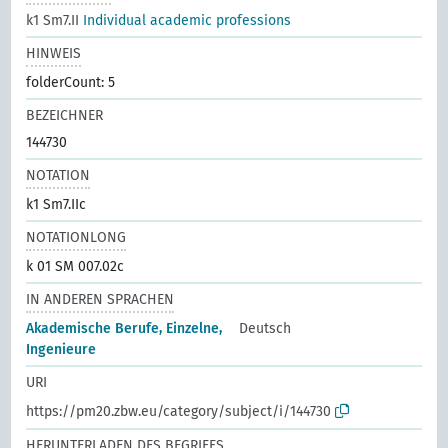
k1 Sm7.II
Individual academic professions
HINWEIS
folderCount: 5
BEZEICHNER
144730
NOTATION
k1 Sm7.IIc
NOTATIONLONG
k 01 SM 007.02c
IN ANDEREN SPRACHEN
Akademische Berufe, Einzelne,
Deutsch
Ingenieure
URI
https://pm20.zbw.eu/category/subject/i/144730
HERUNTERLADEN DES BEGRIFFS