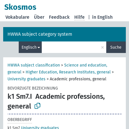
Skosmos
Vokabulare
Über
Feedback
Hilfe
|
in English
HWWA subject category system
×
Englisch
Suche
HWWA subject classification
>
Science and education,
general
>
Higher Education, Research Institutes, general
>
University graduates
>
Academic professions, general
BEVORZUGTE BEZEICHNUNG
k1 Sm7.I
Academic professions,
general
OBERBEGRIFF
k1 Sm7
University graduates