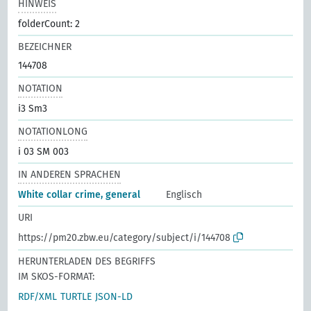
HINWEIS
folderCount: 2
BEZEICHNER
144708
NOTATION
i3 Sm3
NOTATIONLONG
i 03 SM 003
IN ANDEREN SPRACHEN
White collar crime, general
Englisch
URI
https://pm20.zbw.eu/category/subject/i/144708
HERUNTERLADEN DES BEGRIFFS
IM SKOS-FORMAT:
RDF/XML
TURTLE
JSON-LD