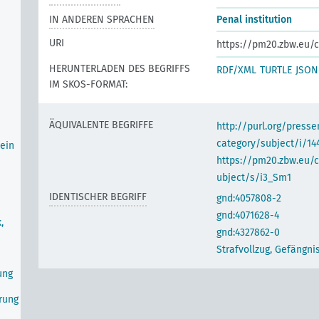
IN ANDEREN SPRACHEN
Penal institution
URI
https://pm20.zbw.eu/c
HERUNTERLADEN DES BEGRIFFS
RDF/XML
TURTLE
JSON
IM SKOS-FORMAT:
ÄQUIVALENTE BEGRIFFE
http://purl.org/pres
category/subject/i/14
ein
https://pm20.zbw.eu/
ubject/s/i3_Sm1
IDENTISCHER BEGRIFF
gnd:4057808-2
gnd:4071628-4
,
gnd:4327862-0
Strafvollzug, Gefängn
ung
erung