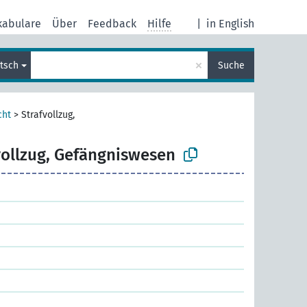
kabulare
Über
Feedback
Hilfe
|
in English
×
tsch
Suche
cht
>
Strafvollzug,
vollzug, Gefängniswesen