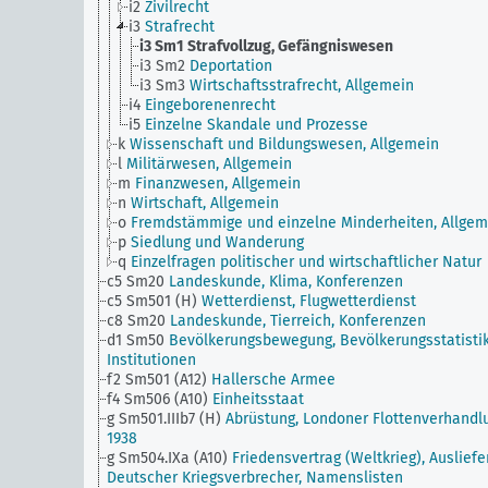
i2
Zivilrecht
i3
Strafrecht
i3 Sm1
Strafvollzug, Gefängniswesen
i3 Sm2
Deportation
i3 Sm3
Wirtschaftsstrafrecht, Allgemein
i4
Eingeborenenrecht
i5
Einzelne Skandale und Prozesse
k
Wissenschaft und Bildungswesen, Allgemein
l
Militärwesen, Allgemein
m
Finanzwesen, Allgemein
n
Wirtschaft, Allgemein
o
Fremdstämmige und einzelne Minderheiten, Allgem
p
Siedlung und Wanderung
q
Einzelfragen politischer und wirtschaftlicher Natur
c5 Sm20
Landeskunde, Klima, Konferenzen
c5 Sm501 (H)
Wetterdienst, Flugwetterdienst
c8 Sm20
Landeskunde, Tierreich, Konferenzen
d1 Sm50
Bevölkerungsbewegung, Bevölkerungsstatistik
Institutionen
f2 Sm501 (A12)
Hallersche Armee
f4 Sm506 (A10)
Einheitsstaat
g Sm501.IIIb7 (H)
Abrüstung, Londoner Flottenverhandl
1938
g Sm504.IXa (A10)
Friedensvertrag (Weltkrieg), Auslief
Deutscher Kriegsverbrecher, Namenslisten