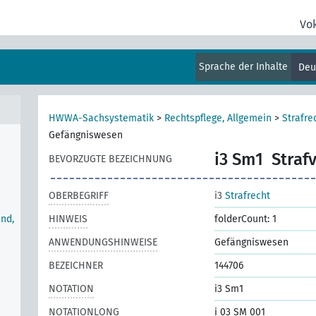
Vo
Sprache der Inhalte
Deu
HWWA-Sachsystematik
>
Rechtspflege, Allgemein
>
Strafre
Gefängniswesen
i3 Sm1
Straf
BEVORZUGTE BEZEICHNUNG
OBERBEGRIFF
i3
Strafrecht
nd,
HINWEIS
folderCount: 1
ANWENDUNGSHINWEISE
Gefängniswesen
BEZEICHNER
144706
NOTATION
i3 Sm1
NOTATIONLONG
i 03 SM 001