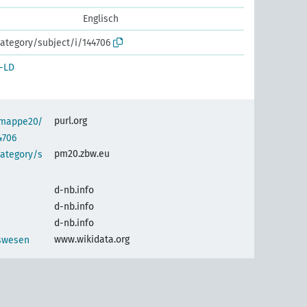
Englisch
ategory/subject/i/144706
-LD
purl.org
semappe20/
4706
pm20.zbw.eu
category/s
d-nb.info
d-nb.info
d-nb.info
www.wikidata.org
iswesen