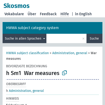
Skosmos
Vokabulare
Über
Feedback
Hilfe
|
in English
HWWA subject category system
×
Suche in allen Sprachen
Suche
HWWA subject classification
>
Administration, general
>
War
measures
BEVORZUGTE BEZEICHNUNG
h Sm1
War measures
OBERBEGRIFF
h
Administration, general
HINWEIS