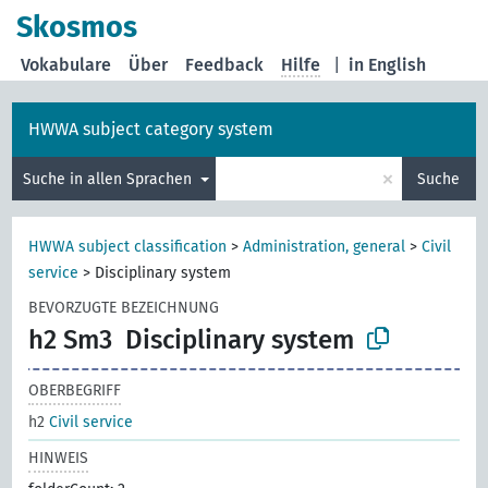
Skosmos
Vokabulare
Über
Feedback
Hilfe
|
in English
HWWA subject category system
×
Suche in allen Sprachen
Suche
HWWA subject classification
>
Administration, general
>
Civil
service
>
Disciplinary system
BEVORZUGTE BEZEICHNUNG
h2 Sm3
Disciplinary system
OBERBEGRIFF
h2
Civil service
HINWEIS