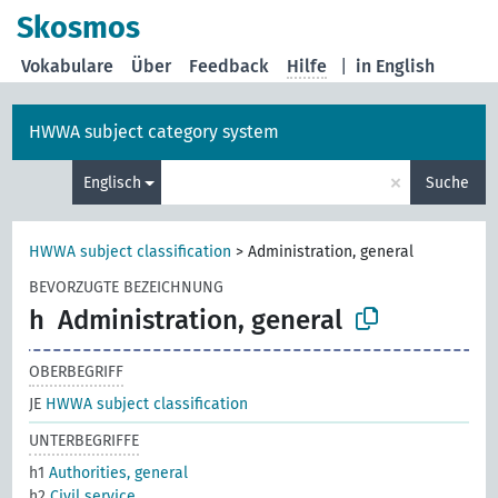
Skosmos
Vokabulare
Über
Feedback
Hilfe
|
in English
HWWA subject category system
×
Englisch
Suche
HWWA subject classification
>
Administration, general
BEVORZUGTE BEZEICHNUNG
h
Administration, general
OBERBEGRIFF
JE
HWWA subject classification
UNTERBEGRIFFE
h1
Authorities, general
h2
Civil service