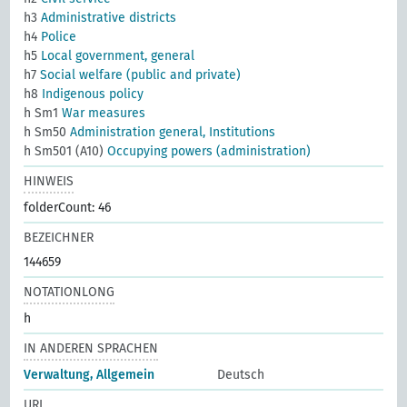
h3
Administrative districts
h4
Police
h5
Local government, general
h7
Social welfare (public and private)
h8
Indigenous policy
h Sm1
War measures
h Sm50
Administration general, Institutions
h Sm501 (A10)
Occupying powers (administration)
HINWEIS
folderCount: 46
BEZEICHNER
144659
NOTATIONLONG
h
IN ANDEREN SPRACHEN
Verwaltung, Allgemein
Deutsch
URI