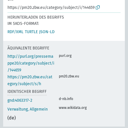
https://pm20.zbw.eu/category/subject/i/144659
HERUNTERLADEN DES BEGRIFFS
IM SKOS-FORMAT:
RDF/XML
TURTLE
JSON-LD
ÄQUIVALENTE BEGRIFFE
purl.org
http://purl.org/pressema
ppe20/category/subject/i
/144659
pm20.zbw.eu
https://pm20.zbw.eu/cat
egory/subject/s/h
IDENTISCHER BEGRIFF
d-nb.info
gnd:4063317-2
www.wikidata.org
Verwaltung, Allgemein
(de)