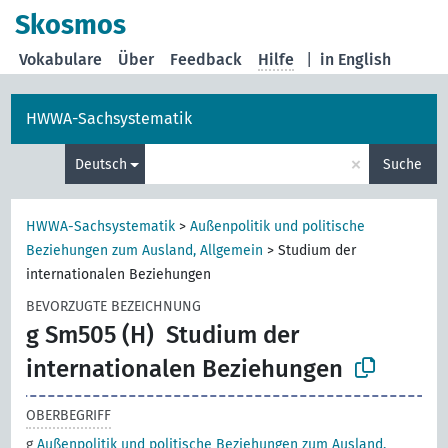
Skosmos
Vokabulare
Über
Feedback
Hilfe
|
in English
HWWA-Sachsystematik
×
Deutsch
Suche
HWWA-Sachsystematik
>
Außenpolitik und politische
Beziehungen zum Ausland, Allgemein
>
Studium der
internationalen Beziehungen
BEVORZUGTE BEZEICHNUNG
g Sm505 (H)
Studium der
internationalen Beziehungen
OBERBEGRIFF
g
Außenpolitik und politische Beziehungen zum Ausland,