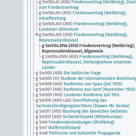
g Sm504.XI (A10)
Friedensvertrag (Weltkrieg), Zusä
zum Friedensvertrag
g Sm504.XII (A10)
Friedensvertrag (Weltkrieg),
Inkrafttretung
g Sm504.XIII (A10)
Friedensvertrag (Weltkrieg),
Londoner Ultimatum
g Sm504.XIV (A10)
Friedensvertrag (Weltkrieg),
Repressalienklausel
g Sm504.XIVa (A10)
Friedensvertrag (Weltkrieg),
Repressalienklausel, Allgemein
g Sm504.XIVb (A10)
Friedensvertrag (Weltkrieg),
Repressalienklausel, Stellungnahme einzelner
Länder
g Sm505 (A10)
Die baltische Frage
g Sm505 (H)
Studium der internationalen Beziehun
g Sm506 (A10)
Konferenz von Spaa (Juli 1920)
g Sm507 (A10)
Konferenz von Genf (November 1920)
g Sm509 (A10)
Londoner Konferenz Juli 1924
g Sm510 (A10) (alt)
Durchführung des
Sachverständigengutachtens (Dawes-Mc Kenna)
g Sm511 (A10)
Räumung des besetzten Gebietes
g Sm512 (A10)
Sicherheitspakt (Mitteleuropa)
g Sm6
Friedensbestrebungen (Weltkrieg)
g Sm7
Waffenstillstand
g Sm8
Politische und kulturelle Propaganda