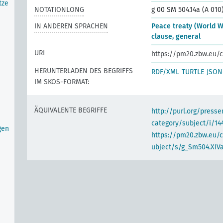
tze
NOTATIONLONG
g 00 SM 504.14a (A 010
IN ANDEREN SPRACHEN
Peace treaty (World Wa
clause, general
URI
https://pm20.zbw.eu/c
HERUNTERLADEN DES BEGRIFFS
RDF/XML
TURTLE
JSON
IM SKOS-FORMAT:
ÄQUIVALENTE BEGRIFFE
http://purl.org/pres
category/subject/i/14
gen
https://pm20.zbw.eu/
ubject/s/g_Sm504.XIVa