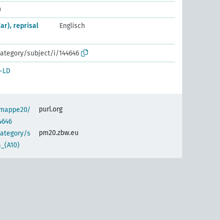
)
r), reprisal
Englisch
ategory/subject/i/144646
-LD
purl.org
semappe20/
4646
pm20.zbw.eu
category/s
_(A10)