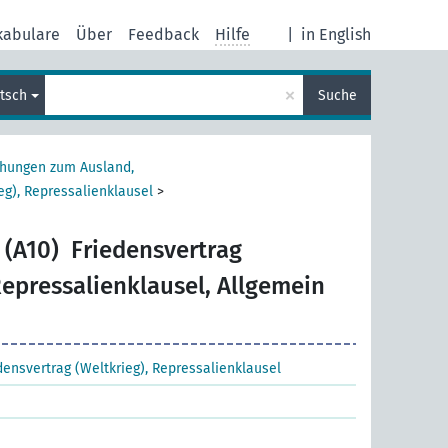
kabulare
Über
Feedback
Hilfe
|
in English
×
tsch
Suche
ehungen zum Ausland,
eg), Repressalienklausel
>
n
 (A10)
Friedensvertrag
Repressalienklausel, Allgemein
densvertrag (Weltkrieg), Repressalienklausel