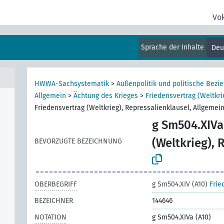
Vo
mein
Sprache der Inhalte
Deu
HWWA-Sachsystematik
>
Außenpolitik und politische Bezi
Allgemein
>
Ächtung des Krieges
>
Friedensvertrag (Weltkri
Friedensvertrag (Weltkrieg), Repressalienklausel, Allgemei
g Sm504.XIVa
(Weltkrieg), 
BEVORZUGTE BEZEICHNUNG
OBERBEGRIFF
g Sm504.XIV (A10)
Frie
BEZEICHNER
144646
NOTATION
g Sm504.XIVa (A10)