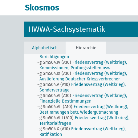
g Sm504 (A10)
Friedensvertrag (Weltkrieg)
Skosmos
g Sm504 (A50)
Ostpakt (Nichtangriffspakt) 1933
g Sm504 (H)
Ächtung des Krieges
g Sm504.I (A10)
Friedensvertrag (Weltkrieg), Allge
g Sm504.I (H)
Ächtung des Krieges, Allgemein
HWWA-Sachsystematik
g Sm504.II (A10)
Friedensvertrag (Weltkrieg),
Notenwechsel
g Sm504.II (H)
Ächtung des Krieges, Stimmen und
Stellung einzelner Länder
Alphabetisch
Hierarchie
g Sm504.III (A10)
Friedensvertrag (Weltkrieg),
Berichtigungen
g Sm504.IV (A10)
Friedensvertrag (Weltkrieg),
Kommissionen, Prüfungsstellen usw.
g Sm504.IX (A10)
Friedensvertrag (Weltkrieg),
Auslieferung Deutscher Kriegsverbrecher
g Sm504.V (A10)
Friedensvertrag (Weltkrieg),
Sonderverträge
g Sm504.VI (A10)
Friedensvertrag (Weltkrieg),
Finanzielle Bestimmungen
g Sm504.VII (A10)
Friedensvertrag (Weltkrieg),
Bestimmungen betr. Wiedergutmachung
g Sm504.VIII (A10)
Friedensvertrag (Weltkrieg),
Territorialfragen
g Sm504.X (A10)
Friedensvertrag (Weltkrieg),
Ratifikation