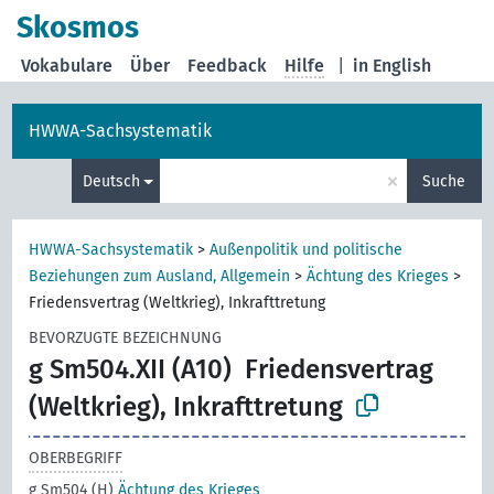
Skosmos
Vokabulare
Über
Feedback
Hilfe
|
in English
HWWA-Sachsystematik
×
Deutsch
Suche
HWWA-Sachsystematik
>
Außenpolitik und politische
Beziehungen zum Ausland, Allgemein
>
Ächtung des Krieges
>
Friedensvertrag (Weltkrieg), Inkrafttretung
BEVORZUGTE BEZEICHNUNG
g Sm504.XII (A10)
Friedensvertrag
(Weltkrieg), Inkrafttretung
OBERBEGRIFF
g Sm504 (H)
Ächtung des Krieges