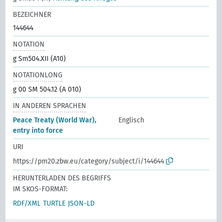
BEZEICHNER
144644
NOTATION
g Sm504.XII (A10)
NOTATIONLONG
g 00 SM 504.12 (A 010)
IN ANDEREN SPRACHEN
Peace Treaty (World War),
Englisch
entry into force
URI
https://pm20.zbw.eu/category/subject/i/144644
HERUNTERLADEN DES BEGRIFFS
IM SKOS-FORMAT:
RDF/XML
TURTLE
JSON-LD