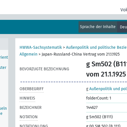
lung
Vo
Sprache der Inhalte
Deu
HWWA-Sachsystematik
>
Außenpolitik und politische Bezi
Allgemein
>
Japan-Russland-China Vertrag vom 21.1.1925
rient
g Sm502 (B11
ster
BEVORZUGTE BEZEICHNUNG
vom 21.1.1925
OBERBEGRIFF
g
Außenpolitik und po
HINWEIS
folderCount: 1
BEZEICHNER
144627
seln
he
NOTATION
g Sm502 (B111)
NOTATIONLONG
g 00 SM 502 (B 111)