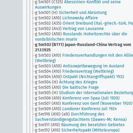
g Sm501 (C125)
Abessinien-Konflikt und seine
Auswirkungen
g Sm501 (H)
Sicherheit und Abrüstung
g Sm502 (A10)
Lichnowsky Affaire
g Sm502 (A35)
Orient Dreibund (ital.-griech.-türk. Pa
g Sm502 (A43)
Vertrag von Lausanne
g Sm502 (A50)
Russlands Hoheitsrechte über die
nordsibirischen Inseln
g Sm502 (B111)
Japan-Russland-China Vertrag vom
21.1.1925
g Sm503 (A10)
Friedensverhandlungen mit den Allii
(Weltkrieg)
g Sm503 (A50)
Antisowjetbewegung im Ausland
g Sm504 (A10)
Friedensvertrag (Weltkrieg)
g Sm504 (A50)
Ostpakt (Nichtangriffspakt) 1933
g Sm504 (H)
Ächtung des Krieges
g Sm505 (A10)
Die baltische Frage
g Sm505 (H)
Studium der internationalen Beziehun
g Sm506 (A10)
Konferenz von Spaa (Juli 1920)
g Sm507 (A10)
Konferenz von Genf (November 1920)
g Sm509 (A10)
Londoner Konferenz Juli 1924
g Sm510 (A10) (alt)
Durchführung des
Sachverständigengutachtens (Dawes-Mc Kenna)
g Sm511 (A10)
Räumung des besetzten Gebietes
g Sm512 (A10)
Sicherheitspakt (Mitteleuropa)