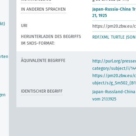
IN ANDEREN SPRACHEN
Japan-Russia-China Tr
21, 1925
kt)
URI
https://pm20.zbw.eu/c
HERUNTERLADEN DES BEGRIFFS
RDF/XML
TURTLE
JSON
IM SKOS-FORMAT:
erten
ÄQUIVALENTE BEGRIFFE
http://purl.org/pres
category/subject/i/14
https://pm20.zbw.eu/
ubject/s/g_Sm502_(B1
IDENTISCHER BEGRIFF
Japan-Russland-China 
gen
vom 21.1.1925