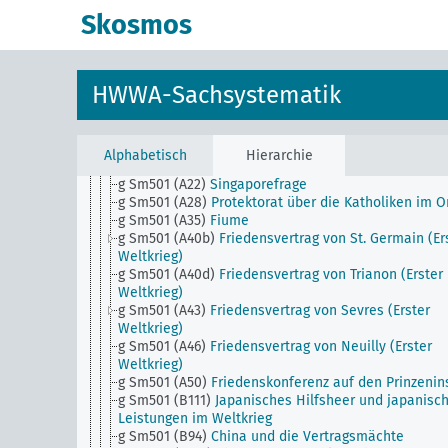
mitteleuropäischen Sicherheitspakt
Skosmos
g Sm23 (alt)
Ächtung des Krieges, Stimmen und Stel
g Sm3 (alt)
Enthüllungen und Veröffentlichungen
historischer Dokumente
g Sm4
Vorgeschichte des Weltkrieges
HWWA-Sachsystematik
g Sm5
Kriegsziele (Weltkrieg)
g Sm50
Außenpolitik, Institutionen
g Sm501 (A10)
Becken von Briey und Longwy (als
Kriegsziel)
Alphabetisch
Hierarchie
g Sm501 (A10b) (alt)
Rheinlandkommission (alt)
g Sm501 (A22)
Singaporefrage
g Sm501 (A28)
Protektorat über die Katholiken im O
g Sm501 (A35)
Fiume
g Sm501 (A40b)
Friedensvertrag von St. Germain (Er
Weltkrieg)
g Sm501 (A40d)
Friedensvertrag von Trianon (Erster
Weltkrieg)
g Sm501 (A43)
Friedensvertrag von Sevres (Erster
Weltkrieg)
g Sm501 (A46)
Friedensvertrag von Neuilly (Erster
Weltkrieg)
g Sm501 (A50)
Friedenskonferenz auf den Prinzenin
g Sm501 (B111)
Japanisches Hilfsheer und japanisc
Leistungen im Weltkrieg
g Sm501 (B94)
China und die Vertragsmächte