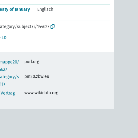
eaty of January
Englisch
ategory/subject/i/144627
-LD
purl.org
semappe20/
4627
pm20.zbw.eu
category/s
11)
www.wikidata.org
Vertrag