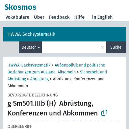
Skosmos
Vokabulare
Über
Feedback
Hilfe
|
in English
HWWA-Sachsystematik
×
Deutsch
Suche
HWWA-Sachsystematik
>
Außenpolitik und politische
Beziehungen zum Ausland, Allgemein
>
Sicherheit und
Abrüstung
>
Abrüstung
>
Abrüstung, Konferenzen und
Abkommen
BEVORZUGTE BEZEICHNUNG
g Sm501.IIIb (H)
Abrüstung,
Konferenzen und Abkommen
OBERBEGRIFF