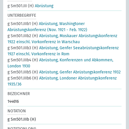
g Sm501.III (H)
Abrüstung
UNTERBEGRIFFE
g Sm501.IIIb1 (H)
Abrüstung, Washingtoner
Abrüstungskonferenz (Nov. 1921 - Feb. 1922)
g Sm501.IIIb2 (H)
Abrüstung, Moskauer Abrüstungskonferenz
1922 einschl. Vorkonferenz in Warschau
g Sm501.IIIb3 (H)
Abrüstung, Genfer Seeabrüstungskonferenz
1927 einschl. Vorkonferenz in Rom
g Sm501.IIIb4 (H)
Abrüstung, Konferenzen und Abkommen,
London 1930
g Sm501.IIIb5 (H)
Abrüstung, Genfer Abrüstungskonferenz 1932
g Sm501.IIIb6 (H)
Abrüstung, Londoner Abrüstungskonferenz
1935/36
BEZEICHNER
144616
NOTATION
g Sm501.IIIb (H)
NOTATIONLONG