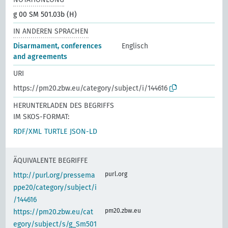
g 00 SM 501.03b (H)
IN ANDEREN SPRACHEN
Disarmament, conferences
Englisch
and agreements
URI
https://pm20.zbw.eu/category/subject/i/144616
HERUNTERLADEN DES BEGRIFFS
IM SKOS-FORMAT:
RDF/XML
TURTLE
JSON-LD
ÄQUIVALENTE BEGRIFFE
purl.org
http://purl.org/pressema
ppe20/category/subject/i
/144616
pm20.zbw.eu
https://pm20.zbw.eu/cat
egory/subject/s/g_Sm501