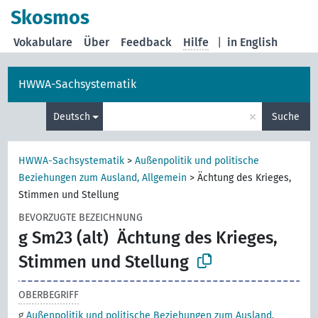
Skosmos
Vokabulare
Über
Feedback
Hilfe
|
in English
HWWA-Sachsystematik
×
Deutsch
Suche
HWWA-Sachsystematik
>
Außenpolitik und politische
Beziehungen zum Ausland, Allgemein
>
Ächtung des Krieges,
Stimmen und Stellung
BEVORZUGTE BEZEICHNUNG
g Sm23 (alt)
Ächtung des Krieges,
Stimmen und Stellung
OBERBEGRIFF
g
Außenpolitik und politische Beziehungen zum Ausland,