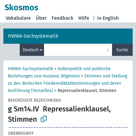
Skosmos
Vokabulare
Über
Feedback
Hilfe
|
in English
HWWA-Sachsystematik
×
Deutsch
Suche
HWWA-Sachsystematik
>
Außenpolitik und politische
Beziehungen zum Ausland, Allgemein
>
Stimmen und Stellung
zu den deutschen Friedensdiktatbestimmungen und deren
Ausführung (Versailles)
>
Repressalienklausel, Stimmen
BEVORZUGTE BEZEICHNUNG
g Sm14.IV
Repressalienklausel,
Stimmen
OBERBEGRIFF