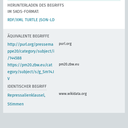
HERUNTERLADEN DES BEGRIFFS
IM SKOS-FORMAT:
RDF/XML
TURTLE
JSON-LD
ÄQUIVALENTE BEGRIFFE
purl.org
http://purl.org/pressema
ppe20/category/subject/i
/144588
pm20.zbw.eu
https://pm20.zbw.eu/cat
egory/subject/s/g_Sm14.I
V
IDENTISCHER BEGRIFF
www.wikidata.org
Repressalienklausel,
Stimmen