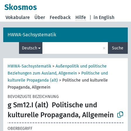
Skosmos
Vokabulare
Über
Feedback
Hilfe
|
in English
HWWA-Sachsystematik
×
Deutsch
Suche
HWWA-Sachsystematik
>
Außenpolitik und politische
Beziehungen zum Ausland, Allgemein
>
Politische und
kulturelle Propaganda (alt)
>
Politische und kulturelle
Propaganda, Allgemein
BEVORZUGTE BEZEICHNUNG
g Sm12.I (alt)
Politische und
kulturelle Propaganda, Allgemein
OBERBEGRIFF