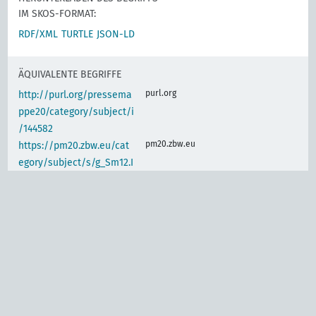
IM SKOS-FORMAT:
RDF/XML
TURTLE
JSON-LD
ÄQUIVALENTE BEGRIFFE
purl.org
http://purl.org/pressema
ppe20/category/subject/i
/144582
pm20.zbw.eu
https://pm20.zbw.eu/cat
egory/subject/s/g_Sm12.I
_(alt)
IDENTISCHER BEGRIFF
d-nb.info
gnd:4076374-2
d-nb.info
gnd:4129440-3
www.wikidata.org
Politische und kulturelle
Propaganda, Allgemein