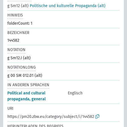
g Sm12 (alt)
Politische und kulturelle Propaganda (alt)
HINWEIS
folderCount: 1
BEZEICHNER
144582
NOTATION
g Sm12.I (alt)
NOTATIONLONG
g 00 SM 012.01 (alt)
IN ANDEREN SPRACHEN
Political and cultural
Englisch
propaganda, general
URI
https://pm20.zbw.eu/category/subject/i/144582
HERUNTERLADEN DES BEGRIFFS