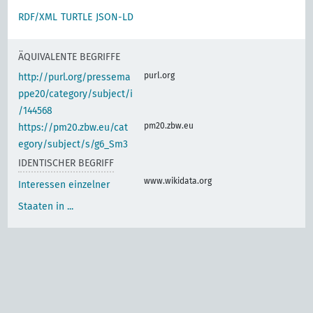
RDF/XML
TURTLE
JSON-LD
ÄQUIVALENTE BEGRIFFE
purl.org
http://purl.org/pressema
ppe20/category/subject/i
/144568
pm20.zbw.eu
https://pm20.zbw.eu/cat
egory/subject/s/g6_Sm3
IDENTISCHER BEGRIFF
www.wikidata.org
Interessen einzelner
Staaten in ...