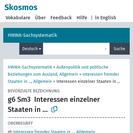
Skosmos
Vokabulare
Über
Feedback
Hilfe
|
in English
HWWA-Sachsystematik
×
Deutsch
Suche
HWWA-Sachsystematik
>
Außenpolitik und politische
Beziehungen zum Ausland, Allgemein
>
Interessen fremder
Staaten in ..., Allgemein
>
Interessen einzelner Staaten in ...
BEVORZUGTE BEZEICHNUNG
g6 Sm3
Interessen einzelner
Staaten in ...
OBERBEGRIFF
g6
Interessen fremder Staaten in ..., Allgemein