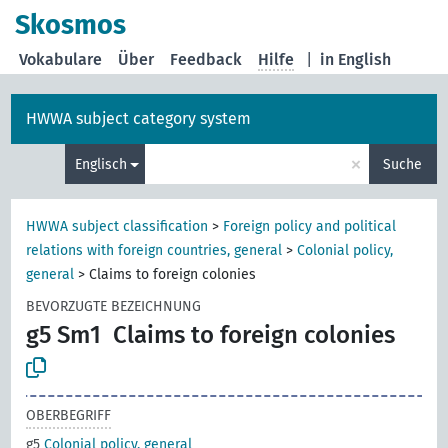
Skosmos
Vokabulare
Über
Feedback
Hilfe
|
in English
HWWA subject category system
×
Englisch
Suche
HWWA subject classification
>
Foreign policy and political
relations with foreign countries, general
>
Colonial policy,
general
>
Claims to foreign colonies
BEVORZUGTE BEZEICHNUNG
g5 Sm1
Claims to foreign colonies
OBERBEGRIFF
g5
Colonial policy, general