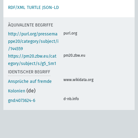
RDF/XML
TURTLE
JSON-LD
ÄQUIVALENTE BEGRIFFE
purl.org
http://purl.org/pressema
ppe20/category/subject/i
/144559
pm20.zbw.eu
https://pm20.zbw.eu/cat
egory/subject/s/g5_Sm1
IDENTISCHER BEGRIFF
www.wikidata.org
Ansprüche auf fremde
(de)
Kolonien
d-nb.info
gnd:4073624-6