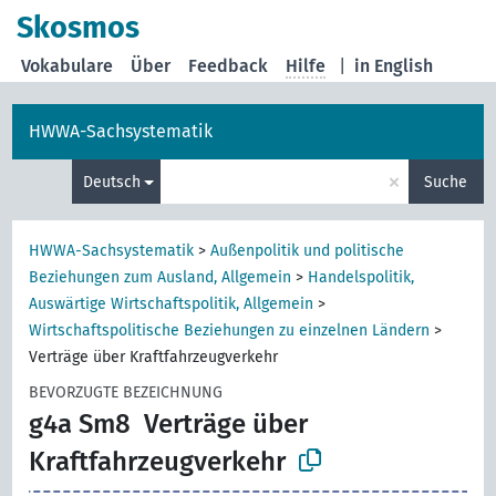
Skosmos
Vokabulare
Über
Feedback
Hilfe
|
in English
HWWA-Sachsystematik
×
Deutsch
Suche
HWWA-Sachsystematik
>
Außenpolitik und politische
Beziehungen zum Ausland, Allgemein
>
Handelspolitik,
Auswärtige Wirtschaftspolitik, Allgemein
>
Wirtschaftspolitische Beziehungen zu einzelnen Ländern
>
Verträge über Kraftfahrzeugverkehr
BEVORZUGTE BEZEICHNUNG
g4a Sm8
Verträge über
Kraftfahrzeugverkehr