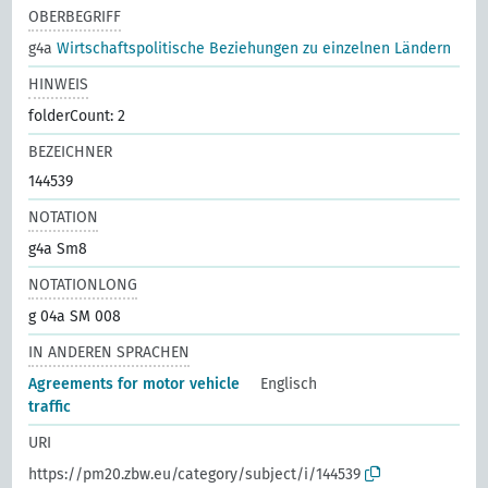
OBERBEGRIFF
g4a
Wirtschaftspolitische Beziehungen zu einzelnen Ländern
HINWEIS
folderCount: 2
BEZEICHNER
144539
NOTATION
g4a Sm8
NOTATIONLONG
g 04a SM 008
IN ANDEREN SPRACHEN
Agreements for motor vehicle
Englisch
traffic
URI
https://pm20.zbw.eu/category/subject/i/144539