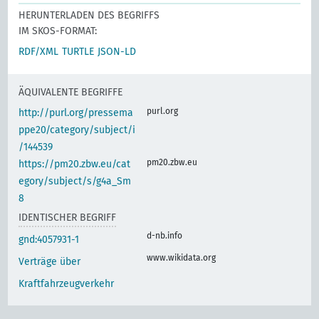
HERUNTERLADEN DES BEGRIFFS
IM SKOS-FORMAT:
RDF/XML
TURTLE
JSON-LD
ÄQUIVALENTE BEGRIFFE
purl.org
http://purl.org/pressema
ppe20/category/subject/i
/144539
pm20.zbw.eu
https://pm20.zbw.eu/cat
egory/subject/s/g4a_Sm
8
IDENTISCHER BEGRIFF
d-nb.info
gnd:4057931-1
www.wikidata.org
Verträge über
Kraftfahrzeugverkehr