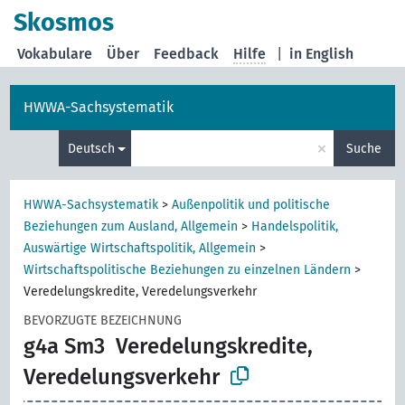
Skosmos
Vokabulare
Über
Feedback
Hilfe
|
in English
HWWA-Sachsystematik
×
Deutsch
Suche
HWWA-Sachsystematik
>
Außenpolitik und politische
Beziehungen zum Ausland, Allgemein
>
Handelspolitik,
Auswärtige Wirtschaftspolitik, Allgemein
>
Wirtschaftspolitische Beziehungen zu einzelnen Ländern
>
Veredelungskredite, Veredelungsverkehr
BEVORZUGTE BEZEICHNUNG
g4a Sm3
Veredelungskredite,
Veredelungsverkehr