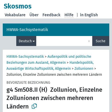
Skosmos
Vokabulare
Über
Feedback
Hilfe
|
in English
HWWA-Sachsystematik
×
Deutsch
Suche
HWWA-Sachsystematik
>
Außenpolitik und politische
Beziehungen zum Ausland, Allgemein
>
Handelspolitik,
Auswärtige Wirtschaftspolitik, Allgemein
>
Zollunionen
>
Zollunion, Einzelne Zollunionen zwischen mehreren Ländern
BEVORZUGTE BEZEICHNUNG
g4 Sm508.II (H)
Zollunion, Einzelne
Zollunionen zwischen mehreren
Ländern