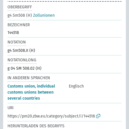
OBERBEGRIFF
g4 Sm508 (H)
Zollunionen
BEZEICHNER
144518
NOTATION
g4 Sm508.II (H)
NOTATIONLONG
g 04 SM 508.02 (H)
IN ANDEREN SPRACHEN
Customs union, individual
Englisch
customs unions between
several countries
URI
https://pm20.zbw.eu/category/subject/i/144518
HERUNTERLADEN DES BEGRIFFS