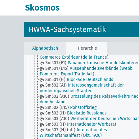
Allgemein (Projekte)
Skosmos
g4 Sm31 (ASEAN)
ASEAN
g4 Sm4 (alt)
Freihäfen
g4 Sm5
Beschränkung des freien Handels
g4 Sm50
Handelspolitik, Institutionen
HWWA-Sachsystematik
g4 Sm501 (A1)
Interessengemeinschaft der
Agrarstaaten
g4 Sm501 (A10)
Seegrenzschlachthöfe
g4 Sm501 (A23)
Empire Marketing
Alphabetisch
Hierarchie
g4 Sm501 (A28)
Comité National des Conseillers d
Commerce Extérieur (de la France)
g4 Sm501 (E1)
Panamerikanische Handelskonfere
g4 Sm501 (E15)
Aussenhandelsverbände (Webb
Pomerenc Export Trade Act)
g4 Sm501 (H)
Blockade Deutschlands
g4 Sm502 (A1)
Interessengemeinschaft der
nordeuropäischen Staaten
g4 Sm502 (A10)
Drosselung des Reiseverkehrs nac
dem Ausland
g4 Sm502 (E15)
Rohstoffkrieg
g4 Sm502 (H)
Blockade Russlands
g4 Sm503 (A10)
Werberat der Deutschen Wirtschaf
g4 Sm503 (H)
Internationaler Werberat
g4 Sm503 (H) (alt)
Internationales
Wirtschaftsmanifest (Okt. 1926)