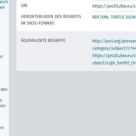
eich
URI
https://pm20.zbw.eu/c
gen
HERUNTERLADEN DES BEGRIFFS
RDF/XML
TURTLE
JSON
IM SKOS-FORMAT:
ÄQUIVALENTE BEGRIFFE
http://purl.org/pres
category/subject/i/14
https://pm20.zbw.eu/
er
ubject/s/g4_Sm507_(H
 des
in
len
en