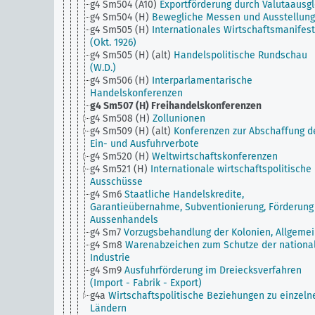
g4 Sm504 (A10)
Exportförderung durch Valutaausgl
g4 Sm504 (H)
Bewegliche Messen und Ausstellun
g4 Sm505 (H)
Internationales Wirtschaftsmanifest
(Okt. 1926)
g4 Sm505 (H) (alt)
Handelspolitische Rundschau
(W.D.)
g4 Sm506 (H)
Interparlamentarische
Handelskonferenzen
g4 Sm507 (H)
Freihandelskonferenzen
g4 Sm508 (H)
Zollunionen
g4 Sm509 (H) (alt)
Konferenzen zur Abschaffung d
Ein- und Ausfuhrverbote
g4 Sm520 (H)
Weltwirtschaftskonferenzen
g4 Sm521 (H)
Internationale wirtschaftspolitische
Ausschüsse
g4 Sm6
Staatliche Handelskredite,
Garantieübernahme, Subventionierung, Förderung
Aussenhandels
g4 Sm7
Vorzugsbehandlung der Kolonien, Allgeme
g4 Sm8
Warenabzeichen zum Schutze der nationa
Industrie
g4 Sm9
Ausfuhrförderung im Dreiecksverfahren
(Import - Fabrik - Export)
g4a
Wirtschaftspolitische Beziehungen zu einzeln
Ländern