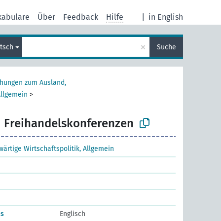
kabulare
Über
Feedback
Hilfe
|
in English
×
tsch
Suche
ehungen zum Ausland,
Allgemein
>
Freihandelskonferenzen
wärtige Wirtschaftspolitik, Allgemein
es
Englisch