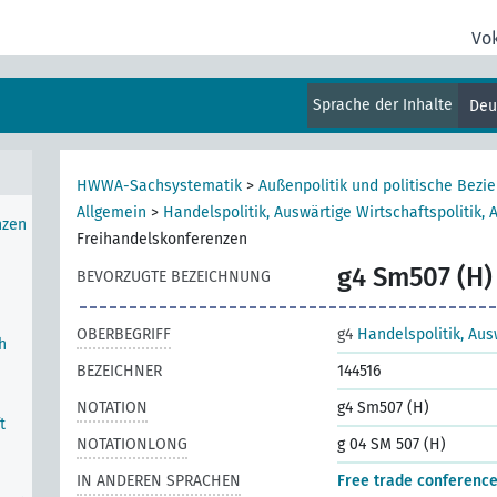
Vo
Sprache der Inhalte
Deu
u
HWWA-Sachsystematik
>
Außenpolitik und politische Bezi
Allgemein
>
Handelspolitik, Auswärtige Wirtschaftspolitik, 
nzen
Freihandelskonferenzen
g4 Sm507 (H)
BEVORZUGTE BEZEICHNUNG
OBERBEGRIFF
g4
Handelspolitik, Aus
h
BEZEICHNER
144516
NOTATION
g4 Sm507 (H)
t
NOTATIONLONG
g 04 SM 507 (H)
IN ANDEREN SPRACHEN
Free trade conferenc