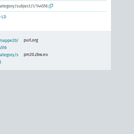
ategory/subject/i/144516
-LD
purl.org
semappe20/
4516
pm20.zbw.eu
category/s
)