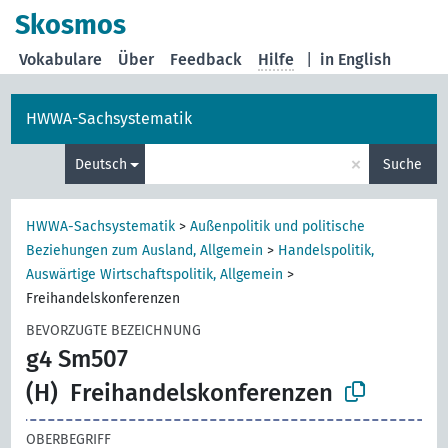
Skosmos
Vokabulare
Über
Feedback
Hilfe
|
in English
HWWA-Sachsystematik
×
Deutsch
Suche
HWWA-Sachsystematik
>
Außenpolitik und politische
Beziehungen zum Ausland, Allgemein
>
Handelspolitik,
Auswärtige Wirtschaftspolitik, Allgemein
>
Freihandelskonferenzen
BEVORZUGTE BEZEICHNUNG
g4 Sm507
(H)
Freihandelskonferenzen
OBERBEGRIFF