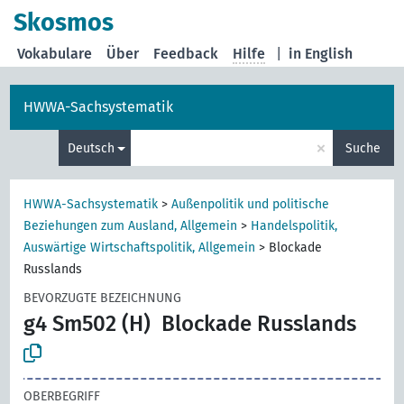
Skosmos
Vokabulare
Über
Feedback
Hilfe
|
in English
HWWA-Sachsystematik
×
Deutsch
Suche
HWWA-Sachsystematik
>
Außenpolitik und politische
Beziehungen zum Ausland, Allgemein
>
Handelspolitik,
Auswärtige Wirtschaftspolitik, Allgemein
>
Blockade
Russlands
BEVORZUGTE BEZEICHNUNG
g4 Sm502 (H)
Blockade Russlands
OBERBEGRIFF