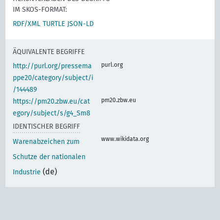
IM SKOS-FORMAT:
RDF/XML
TURTLE
JSON-LD
ÄQUIVALENTE BEGRIFFE
purl.org
http://purl.org/pressema
ppe20/category/subject/i
/144489
pm20.zbw.eu
https://pm20.zbw.eu/cat
egory/subject/s/g4_Sm8
IDENTISCHER BEGRIFF
www.wikidata.org
Warenabzeichen zum
Schutze der nationalen
(de)
Industrie