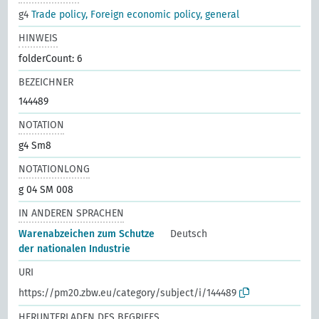
g4
Trade policy, Foreign economic policy, general
HINWEIS
folderCount: 6
BEZEICHNER
144489
NOTATION
g4 Sm8
NOTATIONLONG
g 04 SM 008
IN ANDEREN SPRACHEN
Warenabzeichen zum Schutze
Deutsch
der nationalen Industrie
URI
https://pm20.zbw.eu/category/subject/i/144489
HERUNTERLADEN DES BEGRIFFS